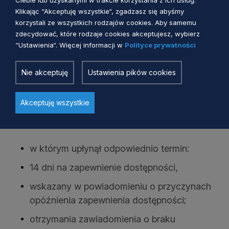
Ciebie lub uzyskanymi w trakcie korzystania z ich usług.
Klikając “Akceptuję wszystkie“, zgadzasz się abyśmy
sposób zapewnienia dostępności lub
korzystali ze wszystkich rodzajów cookies. Aby samemu
zaproponowany dostęp alternatywny były
zdecydować, które rodzaje cookies akceptujesz, wybierz
niewłaściwe, masz prawo złożyć skargę.
“Ustawienia“. Więcej informacji w
Polityce prywatności
Skarga na brak dostępności
Nie akceptuję
Ustawienia pików cookies
architektonicznej lub informacyjno-
komunikacyjnej
Akceptuję wszystkie
Skargę wnosi się do
Prezesa Zarządu
PFRON
, w terminie 30 dni od dnia:
w którym upłynął odpowiednio termin:
14 dni na zapewnienie dostępności,
wskazany w powiadomieniu o przyczynach
opóźnienia zapewnienia dostępności;
otrzymania zawiadomienia o braku