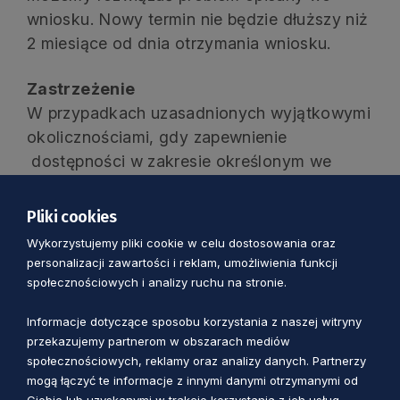
wniosku. Nowy termin nie będzie dłuższy niż
2 miesiące od dnia otrzymania wniosku.
Zastrzeżenie
W przypadkach uzasadnionych wyjątkowymi
okolicznościami, gdy zapewnienie
dostępności w zakresie określonym we
wniosku o zapewnienie dostępności będzie
niemożliwe lub znacznie utrudnione, w
Pliki cookies
szczególności ze względów technicznych
Wykorzystujemy pliki cookie w celu dostosowania oraz
lub prawnych, niezwłocznie zawiadomimy
personalizacji zawartości i reklam, umożliwienia funkcji
Cię o braku możliwości zapewnienia
społecznościowych i analizy ruchu na stronie.
dostępności. W takiej sytuacji
Informacje dotyczące sposobu korzystania z naszej witryny
zobowiązujemy się zapewnić dostęp
przekazujemy partnerom w obszarach mediów
alternatywny.
społecznościowych, reklamy oraz analizy danych. Partnerzy
mogą łączyć te informacje z innymi danymi otrzymanymi od
Jeżeli w Twojej ocenie nasza reakcja,