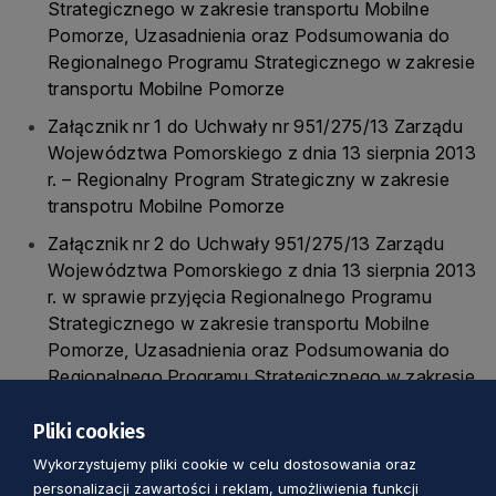
Strategicznego w zakresie transportu Mobilne
Pomorze, Uzasadnienia oraz Podsumowania do
Regionalnego Programu Strategicznego w zakresie
transportu Mobilne Pomorze
Załącznik nr 1 do Uchwały nr 951/275/13 Zarządu
Województwa Pomorskiego z dnia 13 sierpnia 2013
r. – Regionalny Program Strategiczny w zakresie
transpotru Mobilne Pomorze
Załącznik nr 2 do Uchwały 951/275/13 Zarządu
Województwa Pomorskiego z dnia 13 sierpnia 2013
r. w sprawie przyjęcia Regionalnego Programu
Strategicznego w zakresie transportu Mobilne
Pomorze, Uzasadnienia oraz Podsumowania do
Regionalnego Programu Strategicznego w zakresie
transpotru Mobilne Pomorze
Pliki cookies
Załącznik nr 3 do Uchwały 951/275/13 Zarządu
Wykorzystujemy pliki cookie w celu dostosowania oraz
Województwa Pomorskiego z dnia 13 sierpnia 2013
personalizacji zawartości i reklam, umożliwienia funkcji
r. w sprawie przyjęcia Regionalnego Programu