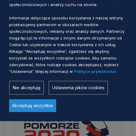
społecznościowych i analizy ruchu na stronie.
Strategicznego w zakresie transpotru Mobilne
Pomorze, Uzasadnienia oraz Podsumowania do
Informacje dotyczące sposobu korzystania z naszej witryny
Regionalnego Programu Strategicznego w zakresie
przekazujemy partnerom w obszarach mediów
transpotru Mobilne Pomorze
społecznościowych, reklamy oraz analizy danych. Partnerzy
mogą łączyć te informacje z innymi danymi otrzymanymi od
Załącznik nr 4 do Uchwały 951/275/13 Zarządu
Ciebie lub uzyskanymi w trakcie korzystania z ich usług.
Województwa Pomorskiego z dnia 13 sierpnia 2013
Klikając “Akceptuję wszystkie“, zgadzasz się abyśmy
r. w sprawie przyjęcia Regionalnego Programu
korzystali ze wszystkich rodzajów cookies. Aby samemu
Strategicznego w zakresie transportu Mobilne
zdecydować, które rodzaje cookies akceptujesz, wybierz
Pomorze, Uzasadnienia oraz Podsumowania do
“Ustawienia“. Więcej informacji w
Polityce prywatności
Regionalnego Programu Strategicznego w zakresie
transpotru Mobilne Pomorze
Nie akceptuję
Ustawienia pików cookies
Akceptuję wszystkie